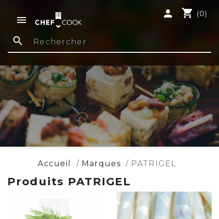
shopping_cart
person
(0)

search
Accueil
Marques
PATRIGEL
Produits PATRIGEL