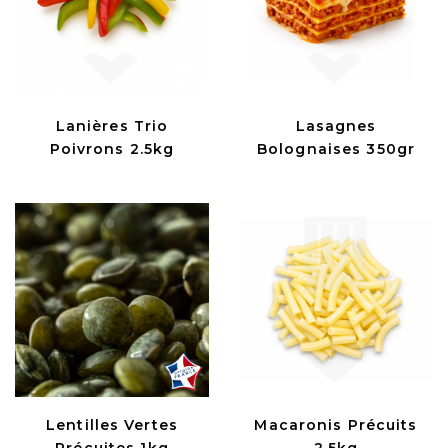
Lanières Trio
Lasagnes
Poivrons 2.5kg
Bolognaises 350gr
Lentilles Vertes
Macaronis Précuits
Précuites 1kg
2.5kg