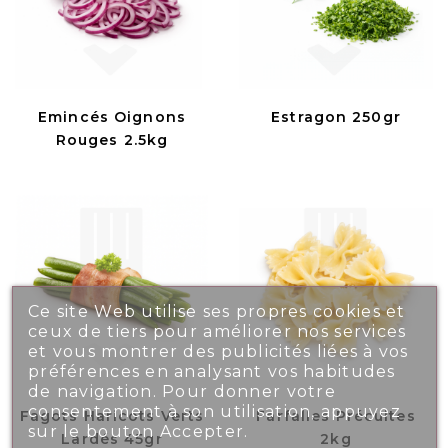
Emincés Oignons
Estragon 250gr
Rouges 2.5kg
Ce site Web utilise ses propres cookies et
ceux de tiers pour améliorer nos services
et vous montrer des publicités liées à vos
préférences en analysant vos habitudes
de navigation. Pour donner votre
consentement à son utilisation, appuyez
Fagots Haricots Verts
Farfalles Précuites
sur le bouton Accepter.
Lardés 45gr
2kg