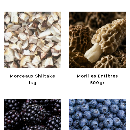
Morceaux Shiitake
Morilles Entières
1kg
500gr