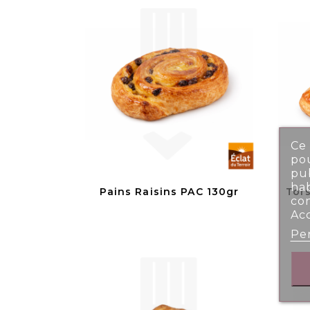
Ce 
pou
pub
ha
Pains Raisins PAC 130gr
Tor
co
Ac
Per