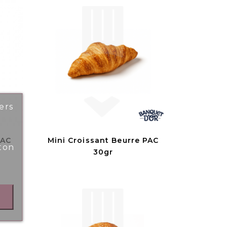
ers
PAC
Mini Croissant Beurre PAC
ton
30gr