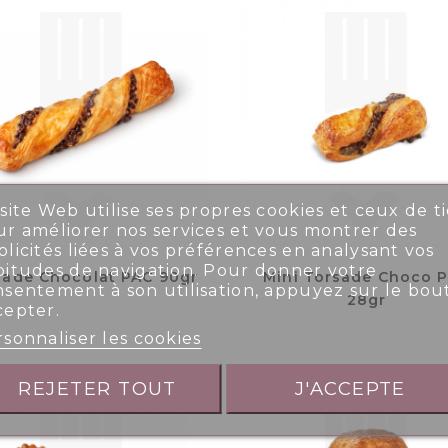
site Web utilise ses propres cookies et ceux de ti
r améliorer nos services et vous montrer des
licités liées à vos préférences en analysant vos
bitudes de navigation. Pour donner votre
sade Chocolat PAC 90gr
Mini Torsade Choco 
nsentement à son utilisation, appuyez sur le bou
28gr
cepter.
sonnaliser les cookies
REJETER TOUT
J'ACCEPTE