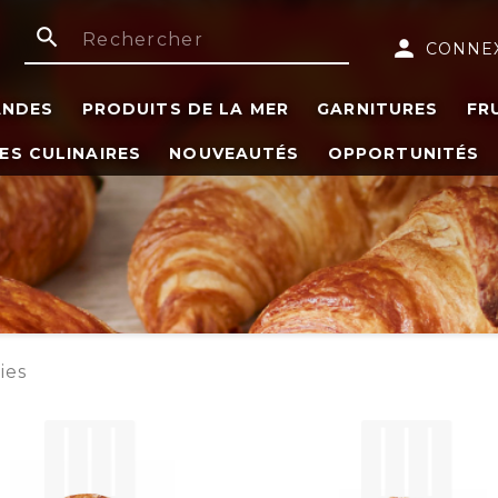
search
person
CONNE
ANDES
PRODUITS DE LA MER
GARNITURES
FR
ES CULINAIRES
NOUVEAUTÉS
OPPORTUNITÉS
ies