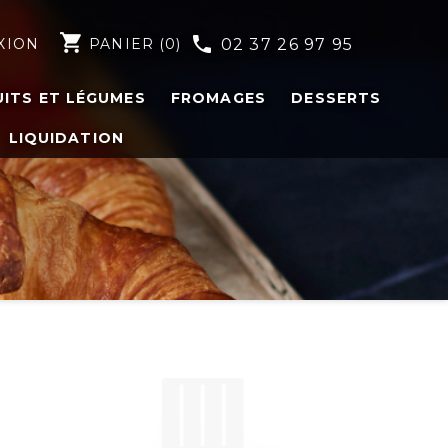
shopping_cart
phone
XION
PANIER
(0)
02 37 26 97 95
UITS ET LÉGUMES
FROMAGES
DESSERTS
LIQUIDATION