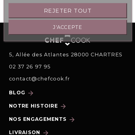
REJETER TOUT
J'ACCEPTE
5, Allée des Atlantes 28000 CHARTRES
02 37 26 97 95
contact@chefcook.fr
arrow_forward
BLOG
arrow_forward
NOTRE HISTOIRE
arrow_forward
NOS ENGAGEMENTS
arrow_forward
LIVRAISON