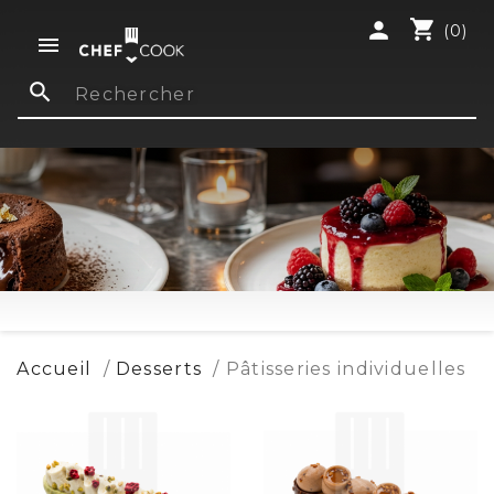
shopping_cart
person
(0)

search
Accueil
Desserts
Pâtisseries individuelles