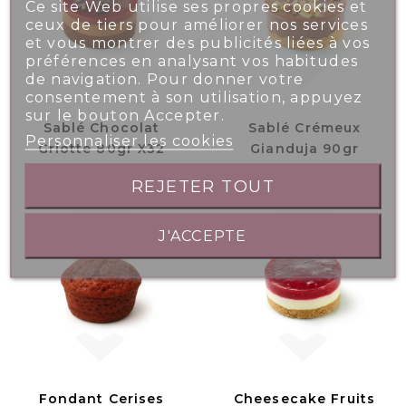
Ce site Web utilise ses propres cookies et
ceux de tiers pour améliorer nos services
et vous montrer des publicités liées à vos
préférences en analysant vos habitudes
de navigation. Pour donner votre
consentement à son utilisation, appuyez
sur le bouton Accepter.
Sablé Chocolat
Sablé Crémeux
Personnaliser les cookies
Griotte 80gr X32
Gianduja 90gr
REJETER TOUT
J'ACCEPTE
Fondant Cerises
Cheesecake Fruits