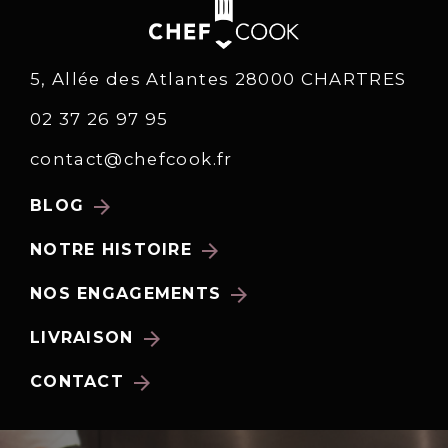
5, Allée des Atlantes 28000 CHARTRES
02 37 26 97 95
contact@chefcook.fr
arrow_forward
BLOG
arrow_forward
NOTRE HISTOIRE
arrow_forward
NOS ENGAGEMENTS
arrow_forward
LIVRAISON
arrow_forward
CONTACT