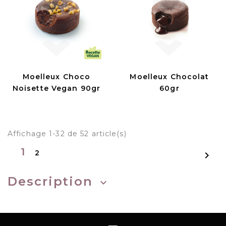
Moelleux Choco
Moelleux Chocolat
Noisette Vegan 90gr
60gr
Affichage 1-32 de 52 article(s)
1
2

Description
keyboard_arrow_down