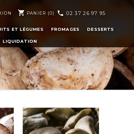
shopping_cart
phone
XION
PANIER
(0)
02 37 26 97 95
UITS ET LÉGUMES
FROMAGES
DESSERTS
LIQUIDATION