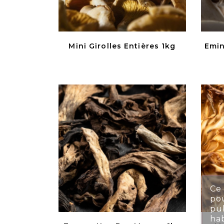
Mini Girolles Entières 1kg
Emin
Ce 
pou
pub
ha