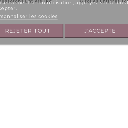
usserons Entiers 1kg
Girolles Entières 1k
nsentement à son utilisation, appuyez sur le bou
cepter.
sonnaliser les cookies
REJETER TOUT
J'ACCEPTE