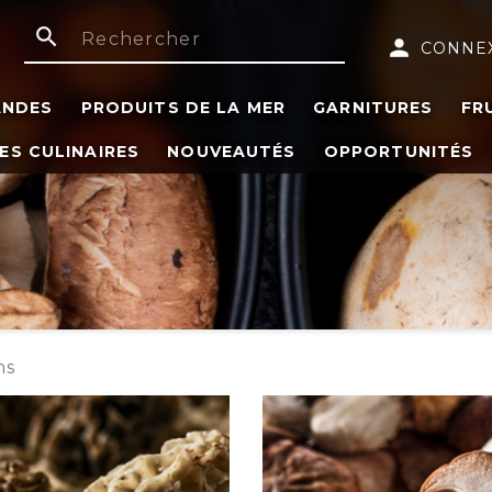
search
person
CONNE
ANDES
PRODUITS DE LA MER
GARNITURES
FR
ES CULINAIRES
NOUVEAUTÉS
OPPORTUNITÉS
ns