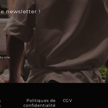
re newsletter !
u site.
s
Politiques de
CGV
s
confidentialité