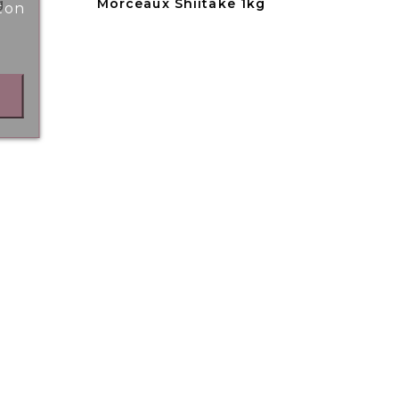
g
Morceaux Shiitake 1kg
ton