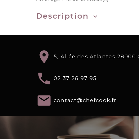
Description
keyboard_arrow_down
location_on
5, Allée des Atlantes 2800
local_phone
02 37 26 97 95
email
contact@chefcook.fr