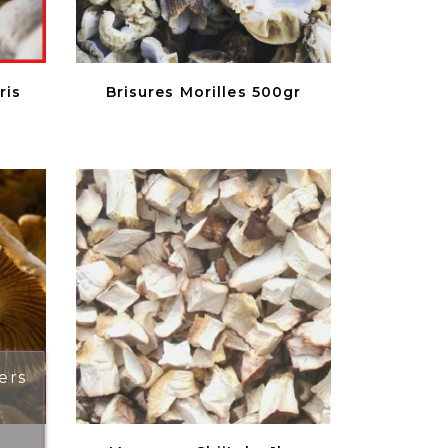
ris
Brisures Morilles 500gr
ers