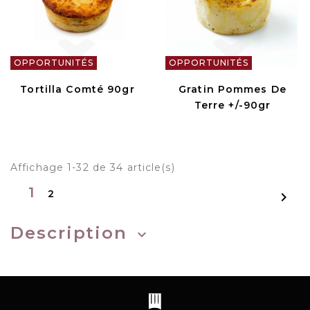
OPPORTUNITÉS
OPPORTUNITÉS
Tortilla Comté 90gr
Gratin Pommes De
Terre +/-90gr
Affichage 1-32 de 34 article(s)
1
2

Description
keyboard_arrow_down