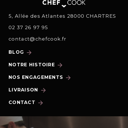
5, Allée des Atlantes 28000 CHARTRES
02 37 26 97 95
contact@chefcook.fr
arrow_forward
BLOG
arrow_forward
NOTRE HISTOIRE
arrow_forward
NOS ENGAGEMENTS
arrow_forward
LIVRAISON
arrow_forward
CONTACT