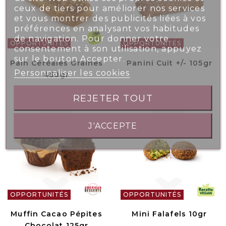
ceux de tiers pour améliorer nos services
et vous montrer des publicités liées à vos
préférences en analysant vos habitudes
de navigation. Pour donner votre
OPPORTUNITÉS
OPPORTUNITÉS
consentement à son utilisation, appuyez
sur le bouton Accepter.
Pain Céréales Graines
Panini Cuit +/- 105gr
Personnaliser les cookies
450gr
REJETER TOUT
J'ACCEPTE
OPPORTUNITÉS
OPPORTUNITÉS
Muffin Cacao Pépites
Mini Falafels 10gr
Chocolat 125gr