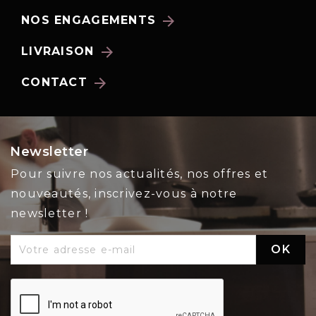
arrow_forward
NOS ENGAGEMENTS
arrow_forward
LIVRAISON
arrow_forward
CONTACT
Newsletter
Pour suivre nos actualités, nos offres et
nouveautés, inscrivez-vous à notre
newsletter !