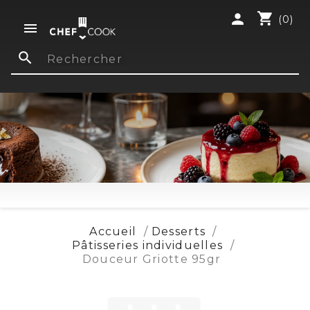
shopping_cart
person
(0)

search
Accueil
Desserts
Pâtisseries individuelles
Douceur Griotte 95gr