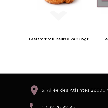
Breizh'N'roll Beurre PAC 85gr
R
location_on
5, Allée des Atlantes 2800
local_phone
02 37 26 97 95