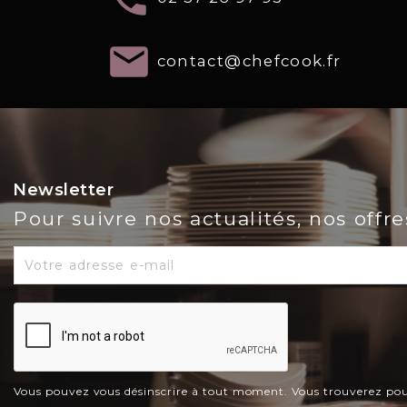
email
contact@chefcook.fr
Newsletter
Pour suivre nos actualités, nos offr
Vous pouvez vous désinscrire à tout moment. Vous trouverez pour c