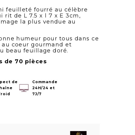
 feuilleté fourré au célèbre
rit de L 7.5 x l 7 x E 3cm,
mage la plus vendue au
 bonne humeur pour tous dans ce
é au coeur gourmand et
u beau feuillage doré.
s de 70 pièces
pect de
Commande
chaîne
24H/24 et
froid
7J/7