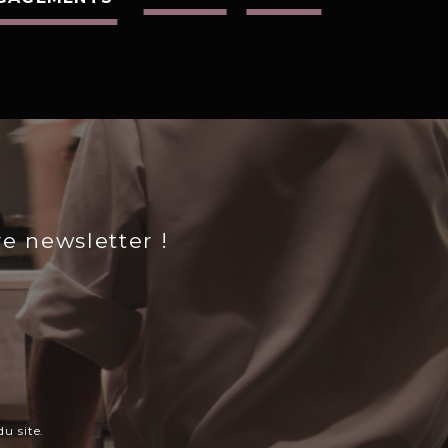
re newsletter !
u site.