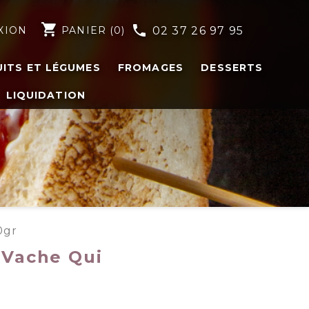
shopping_cart
phone
XION
PANIER
(0)
02 37 26 97 95
UITS ET LÉGUMES
FROMAGES
DESSERTS
LIQUIDATION
0gr
 Vache Qui