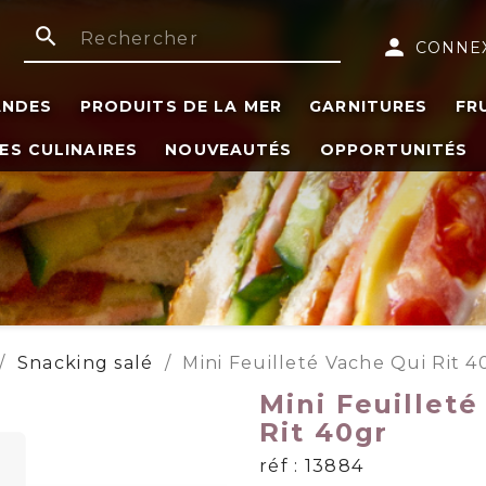
search
person
CONNE
ANDES
PRODUITS DE LA MER
GARNITURES
FR
ES CULINAIRES
NOUVEAUTÉS
OPPORTUNITÉS
Snacking salé
Mini Feuilleté Vache Qui Rit 4
Mini Feuilleté
Rit 40gr
réf : 13884