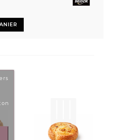
ANIER
ers
ton