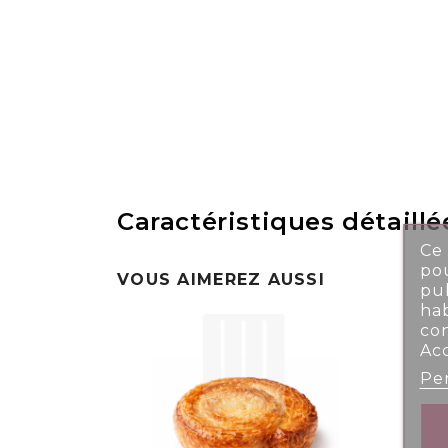
Caractéristiques détaillé
Ce 
pou
VOUS AIMEREZ AUSSI
pub
ha
co
Ac
Per