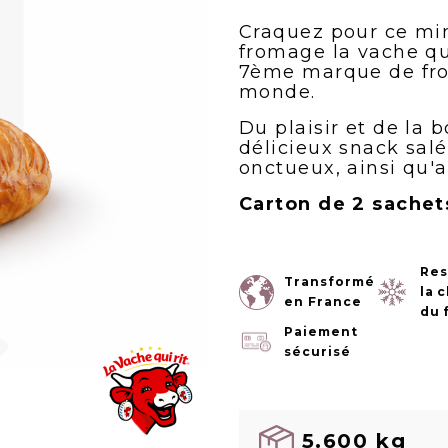
Craquez pour ce mini
fromage la vache qui 
7ème marque de fro
monde.
Du plaisir et de la
délicieux snack sal
onctueux, ainsi qu'a
Carton de 2 sachet
Res
Transformé
la 
en France
du 
Paiement
sécurisé
5.600 kg