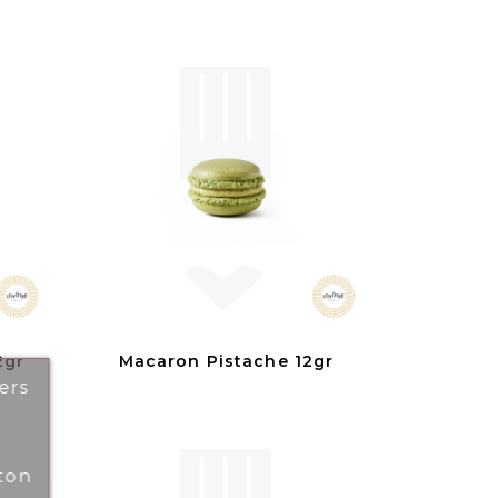
2gr
Macaron Pistache 12gr
ers
ton