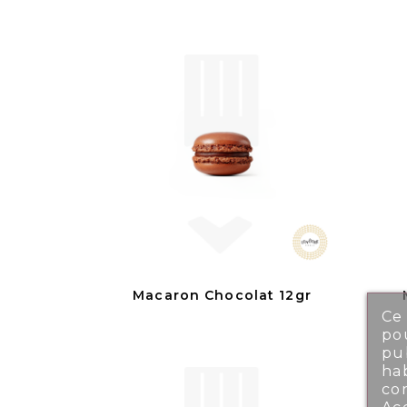
Macaron Chocolat 12gr
Ce 
pou
pub
ha
co