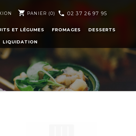
shopping_cart
phone
XION
PANIER
(0)
02 37 26 97 95
UITS ET LÉGUMES
FROMAGES
DESSERTS
LIQUIDATION