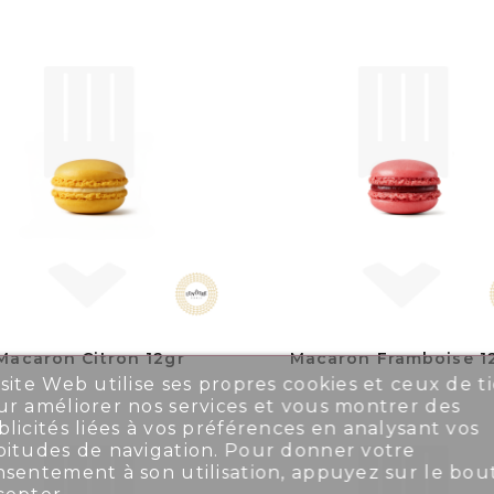
Macaron Citron 12gr
Macaron Framboise 1
site Web utilise ses propres cookies et ceux de ti
r améliorer nos services et vous montrer des
licités liées à vos préférences en analysant vos
bitudes de navigation. Pour donner votre
nsentement à son utilisation, appuyez sur le bou