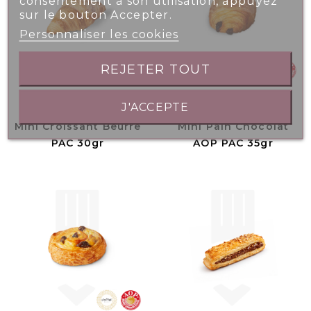
consentement à son utilisation, appuyez
sur le bouton Accepter.
Personnaliser les cookies
REJETER TOUT
J'ACCEPTE
Mini Croissant Beurre
Mini Pain Chocolat
PAC 30gr
AOP PAC 35gr