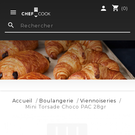
shopping_cart
person
(0)

search
Accueil
Boulangerie
Viennoiseries
Mini Torsade Choco PAC 28gr