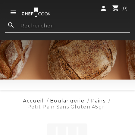
shopping_cart
person
(0)

search
Accueil
Boulangerie
Pains
Petit Pain Sans Gluten 45gr