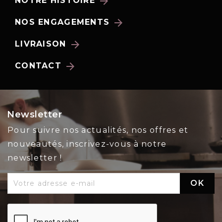
arrow_forward
NOTRE HISTOIRE
arrow_forward
NOS ENGAGEMENTS
arrow_forward
LIVRAISON
arrow_forward
CONTACT
Newsletter
Pour suivre nos actualités, nos offres et
nouveautés, inscrivez-vous à notre
newsletter !