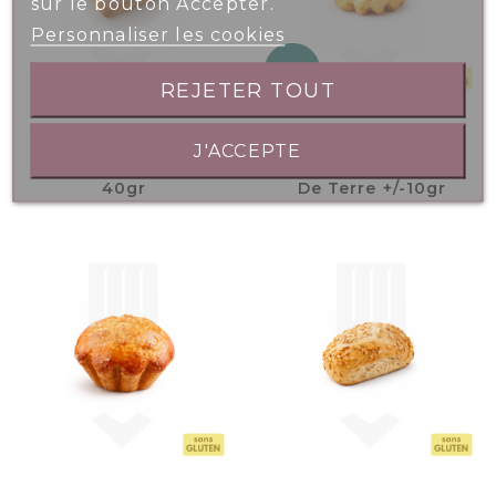
sur le bouton Accepter.
Personnaliser les cookies
NEW
REJETER TOUT
J'ACCEPTE
Petit Pain Nature
Mini Gaufre Pomme
40gr
De Terre +/-10gr