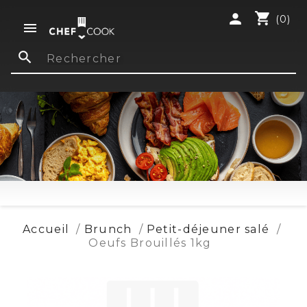
shopping_cart
person
(0)

search
Accueil
Brunch
Petit-déjeuner salé
Oeufs Brouillés 1kg