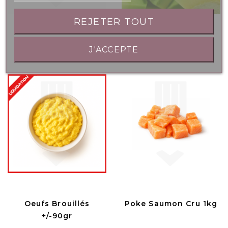
REJETER TOUT
Ciboulette 250gr
Cubes Avocats 1kg
J'ACCEPTE
Oeufs Brouillés
Poke Saumon Cru 1kg
+/-90gr