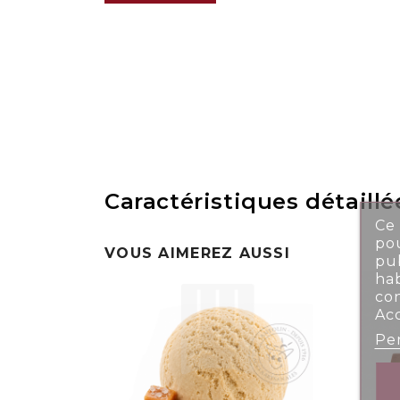
Caractéristiques détaillé
Ce 
pou
VOUS AIMEREZ AUSSI
pub
ha
co
Ac
Per