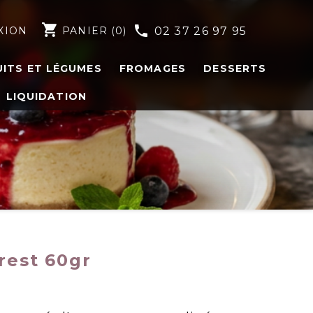
shopping_cart
phone
XION
PANIER
(0)
02 37 26 97 95
UITS ET LÉGUMES
FROMAGES
DESSERTS
LIQUIDATION
rest 60gr