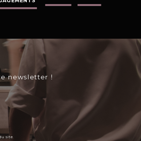
GAGEMENTS
re newsletter !
u site.