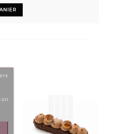
ANIER
ers
ton