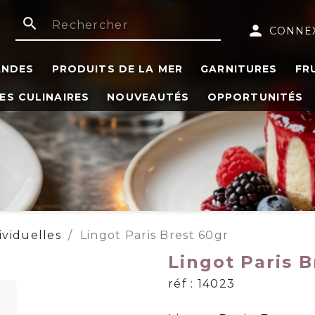
search
person
CONNE
ANDES
PRODUITS DE LA MER
GARNITURES
FR
ES CULINAIRES
NOUVEAUTÉS
OPPORTUNITÉS
ividuelles
Lingot Paris Brest 60gr
Lingot Paris B
réf : 14023