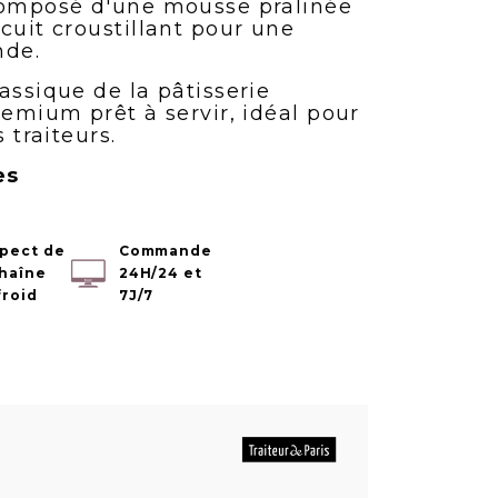
composé d'une mousse pralinée
cuit croustillant pour une
nde.
assique de la pâtisserie
remium prêt à servir, idéal pour
s traiteurs.
es
pect de
Commande
chaîne
24H/24 et
froid
7J/7