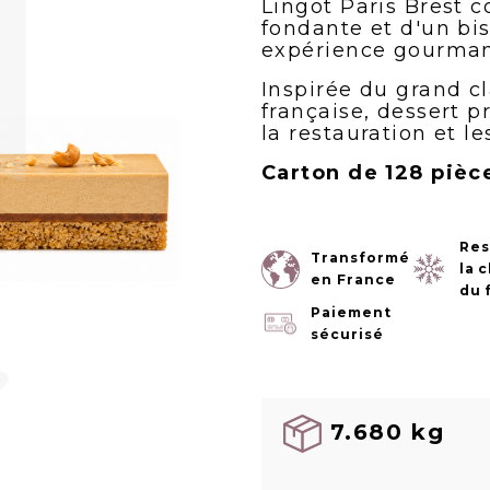
Lingot Paris Brest 
fondante et d'un bis
expérience gourma
Inspirée du grand cl
française, dessert p
la restauration et le
Carton de 128 pièc
Res
Transformé
la 
en France
du 
Paiement
sécurisé
7.680 kg