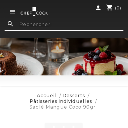
shopping_cart
person
(0)

search
Accueil
Desserts
Pâtisseries individuelles
Sablé Mangue Coco 90gr