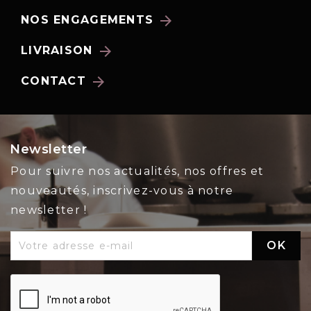
arrow_forward
NOS ENGAGEMENTS
arrow_forward
LIVRAISON
arrow_forward
CONTACT
Newsletter
Pour suivre nos actualités, nos offres et
nouveautés, inscrivez-vous à notre
newsletter !