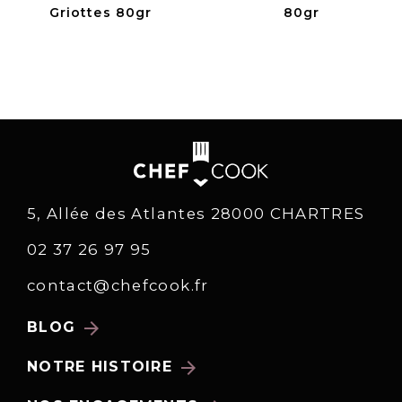
Griottes 80gr
80gr
5, Allée des Atlantes 28000 CHARTRES
02 37 26 97 95
contact@chefcook.fr
arrow_forward
BLOG
arrow_forward
NOTRE HISTOIRE