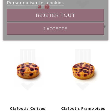
Personnaliser les cookies
REJETER TOUT
Bac 2.5L - Sorbet
Mini Clafoutis Cerises
J'ACCEPTE
Mirabelle
Griottes 20gr
Clafoutis Cerises
Clafoutis Framboises