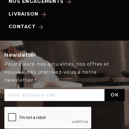
arrow_forward
NOS ENGAGEMENTS
arrow_forward
LIVRAISON
arrow_forward
CONTACT
Newsletter
Pour suivre nos actualités, nos offres et
nouveautés, inscrivez-vous à notre
newsletter !