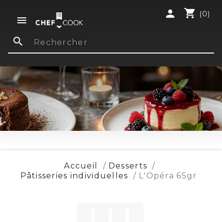
shopping_cart
person
(0)

search
Accueil
Desserts
Pâtisseries individuelles
L'Opéra 65gr