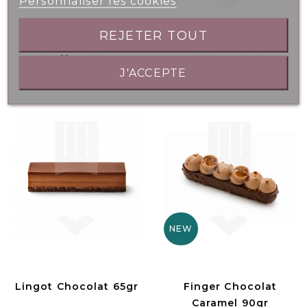
Personnaliser les cookies
REJETER TOUT
Truffon 85gr
Entremets 3
J'ACCEPTE
Chocolats 800gr
NEW
Lingot Chocolat 65gr
Finger Chocolat
Caramel 90gr