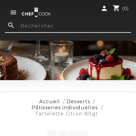
shopping_cart
person
(0)

search
Accueil
Desserts
Pâtisseries individuelles
Tartelette Citron 80gr