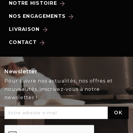
arrow_forward
NOTRE HISTOIRE
arrow_forward
NOS ENGAGEMENTS
arrow_forward
LIVRAISON
arrow_forward
CONTACT
Newsletter
Pour suivre nos actualités, nos offres et
nouveautés, inscrivez-vous à notre
newsletter !