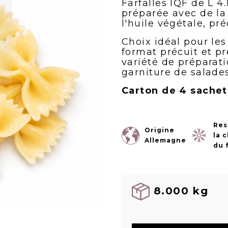
Farfalles IQF de L 4.
préparée avec de la
l'huile végétale, pr
Choix idéal pour les
format précuit et pr
variété de préparat
garniture de salades
Carton de 4 sachet
Res
Origine
la 
Allemagne
du 
8.000 kg