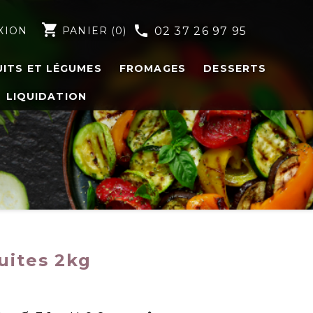
shopping_cart
phone
XION
PANIER
(0)
02 37 26 97 95
UITS ET LÉGUMES
FROMAGES
DESSERTS
LIQUIDATION
uites 2kg