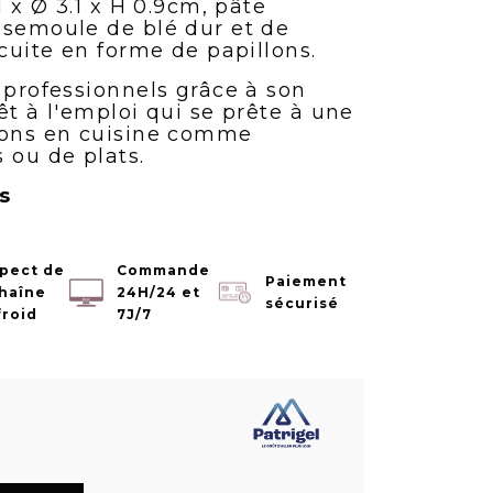
1 x Ø 3.1 x H 0.9cm, pâte
 semoule de blé dur et de
écuite en forme de papillons.
 professionnels grâce à son
êt à l'emploi qui se prête à une
ions en cuisine comme
 ou de plats.
s
pect de
Commande
Paiement
chaîne
24H/24 et
sécurisé
froid
7J/7