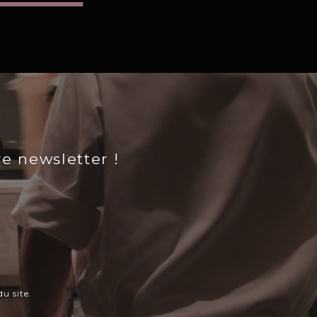
re newsletter !
u site.