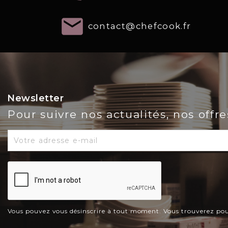
email
contact@chefcook.fr
Newsletter
Pour suivre nos actualités, nos offr
Vous pouvez vous désinscrire à tout moment. Vous trouverez pour c