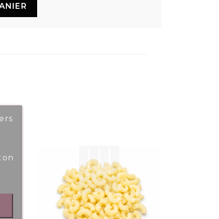
ANIER
ers
ton