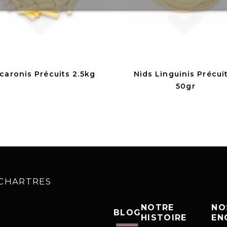
caronis Précuits 2.5kg
Nids Linguinis Précui
50gr
0 CHARTRES
NOTRE
NO
BLOG
HISTOIRE
EN