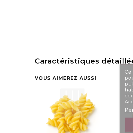
Caractéristiques détaillé
Ce 
pou
VOUS AIMEREZ AUSSI
pub
ha
co
Ac
Per