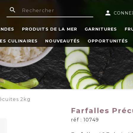
search
person
CONNE
ANDES
PRODUITS DE LA MER
GARNITURES
FR
ES CULINAIRES
NOUVEAUTÉS
OPPORTUNITÉS
récuites 2kg
Farfalles Préc
réf : 10749