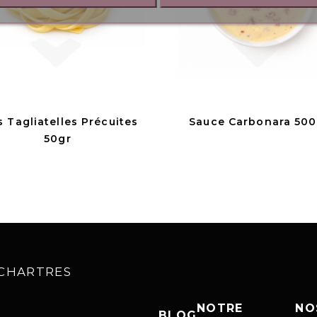
s Tagliatelles Précuites
Sauce Carbonara 500
50gr
0 CHARTRES
NOTRE
NO
BLOG