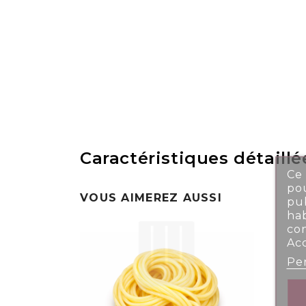
Caractéristiques détaillé
Ce 
pou
VOUS AIMEREZ AUSSI
pub
ha
co
Ac
Per