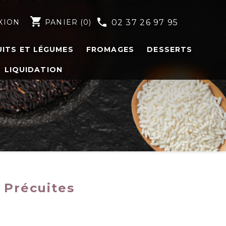
shopping_cart
phone
XION
PANIER
(0)
02 37 26 97 95
UITS ET LÉGUMES
FROMAGES
DESSERTS
LIQUIDATION
 Précuites