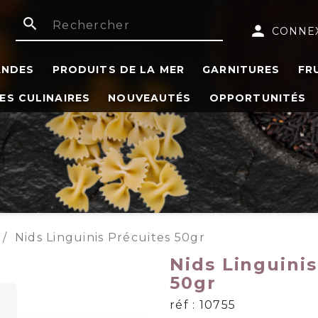
search
person
CONNE
ANDES
PRODUITS DE LA MER
GARNITURES
FR
ES CULINAIRES
NOUVEAUTÉS
OPPORTUNITÉS
Nids Linguinis Précuites 50gr
Nids Linguinis
50gr
réf : 10755