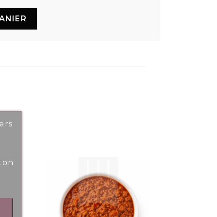
ANIER
ers
ton