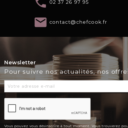
local_phone
02 37 26 97 95
email
contact@chefcook.fr
Newsletter
Pour suivre nos actualités, nos offr
Vous pouvez vous désinscrire à tout moment. Vous trouverez pour c