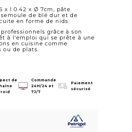
6 x l 0.42 x Ø 7cm, pâte
 semoule de blé dur et de
écuite en forme de nids.
 professionnels grâce à son
êt à l'emploi qui se prête à une
ions en cuisine comme
 ou de plats.
pect de
Commande
Paiement
chaîne
24H/24 et
sécurisé
froid
7J/7