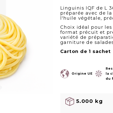
Linguinis IQF de L 3
préparée avec de la
l'huile végétale, pr
Choix idéal pour les
format précuit et pr
variété de préparat
garniture de salades
Carton de 1 sachet
Res
Origine UE
la 
du 
5.000 kg