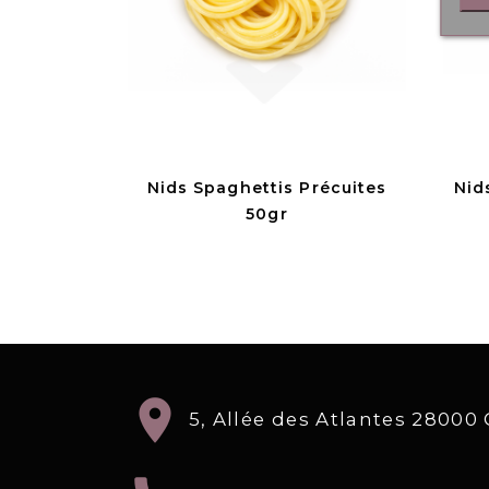
Nids Spaghettis Précuites
Nid
50gr
location_on
5, Allée des Atlantes 2800