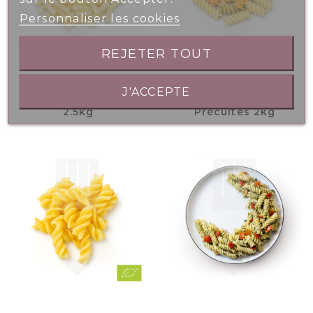
Personnaliser les cookies
REJETER TOUT
J'ACCEPTE
Macaronis Précuits
Fusillis Tricolores
2.5kg
Précuites 2kg