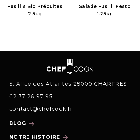
Fusillis Bio Précuites
Salade Fusilli Pesto
2.5kg
1.25kg
5, Allée des Atlantes 28000 CHARTRES
02 37 26 97 95
contact@chefcook.fr
arrow_forward
BLOG
arrow_forward
NOTRE HISTOIRE