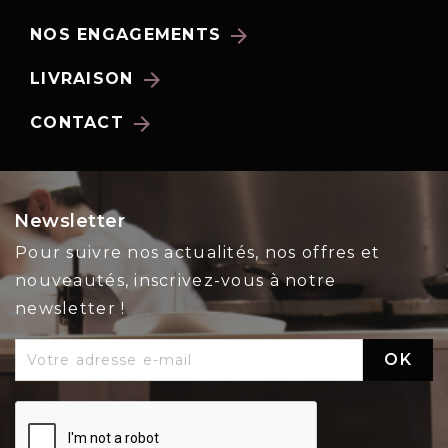
arrow_forward
NOS ENGAGEMENTS
arrow_forward
LIVRAISON
arrow_forward
CONTACT
Newsletter
Pour suivre nos actualités, nos offres et
nouveautés, inscrivez-vous à notre
newsletter !