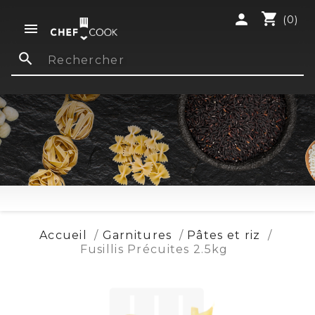
shopping_cart
person
(0)

search
Accueil
Garnitures
Pâtes et riz
Fusillis Précuites 2.5kg