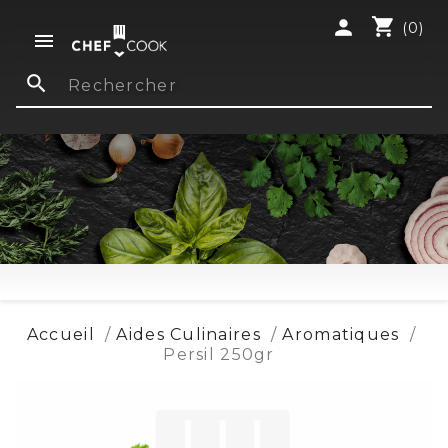
shopping_cart
person
(0)

search
Accueil
Aides Culinaires
Aromatiques
Persil 250gr