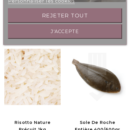
Personnaliser les cookies
REJETER TOUT
Persillade 250gr
Emincés
Champignons Paris
J'ACCEPTE
2.5kg
Risotto Nature
Sole De Roche
Précuit 1kg
Entière 400/600gr