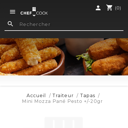
shopping_cart
person
(0)

search
Accueil
Traiteur
Tapas
Mini Mozza Pané Pesto +/-20gr