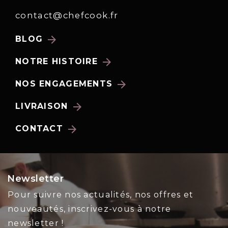
contact@chefcook.fr
arrow_forward
BLOG
arrow_forward
NOTRE HISTOIRE
arrow_forward
NOS ENGAGEMENTS
arrow_forward
LIVRAISON
arrow_forward
CONTACT
Newsletter
Pour suivre nos actualités, nos offres et
nouveautés, inscrivez-vous à notre
newsletter !