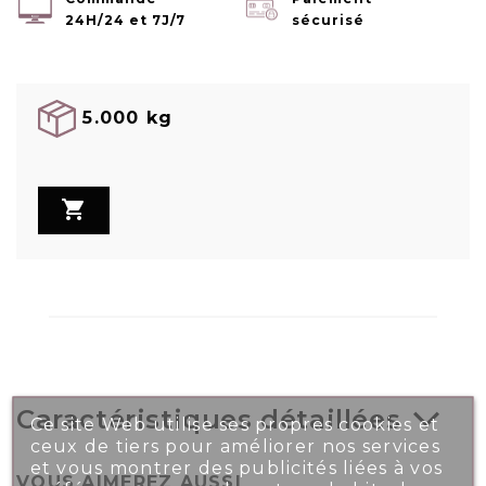
24H/24 et 7J/7
sécurisé
5.000 kg

Caractéristiques détaillées
Ce site Web utilise ses propres cookies et
ceux de tiers pour améliorer nos services
et vous montrer des publicités liées à vos
VOUS AIMEREZ AUSSI