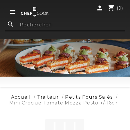
shopping_cart
person
(0)

search
Accueil
Traiteur
Petits Fours Salés
Mini Croque Tomate Mozza Pesto +/-16gr