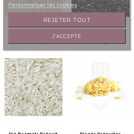
Personnaliser les cookies
REJETER TOUT
Risotto Nature
Riz Noir Vénéré Cuit
J'ACCEPTE
Précuit 1kg
2.5kg
Riz Basmati Précuit
Risoni Précuites