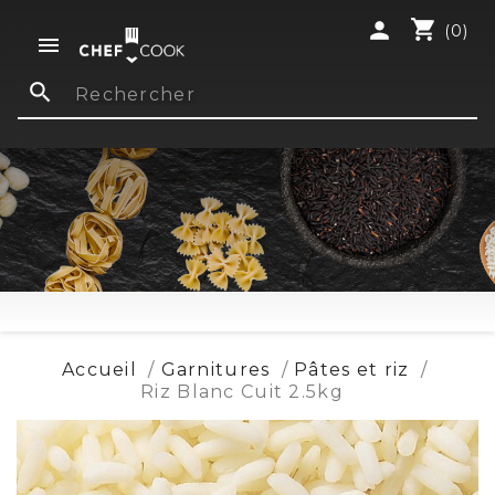
shopping_cart
person
(0)

search
Accueil
Garnitures
Pâtes et riz
Riz Blanc Cuit 2.5kg