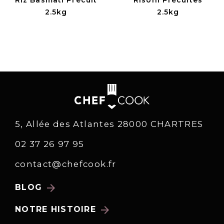
2.5kg
2.5kg
5, Allée des Atlantes 28000 CHARTRES
02 37 26 97 95
contact@chefcook.fr
arrow_forward
BLOG
arrow_forward
NOTRE HISTOIRE