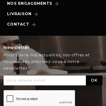
arrow_forward
NOS ENGAGEMENTS
arrow_forward
LIVRAISON
arrow_forward
CONTACT
Newsletter
Pour suivre nos actualités, nos offres et
nouveautés, inscrivez-vous à notre
newsletter !