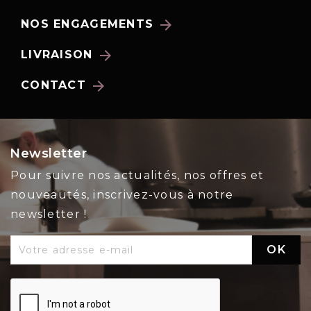
arrow_forward
NOS ENGAGEMENTS
arrow_forward
LIVRAISON
arrow_forward
CONTACT
Newsletter
Pour suivre nos actualités, nos offres et
nouveautés, inscrivez-vous à notre
newsletter !