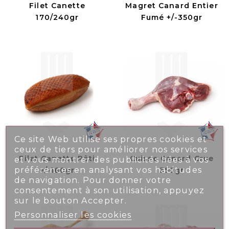
Filet Canette
Magret Canard Entier
170/240gr
Fumé +/-350gr
Ce site Web utilise ses propres cookies et
ceux de tiers pour améliorer nos services
Filet Canette Rôti
Cuisse Canard Crue
et vous montrer des publicités liées à vos
préférences en analysant vos habitudes
+/-160gr
350gr
de navigation. Pour donner votre
consentement à son utilisation, appuyez
sur le bouton Accepter.
Personnaliser les cookies