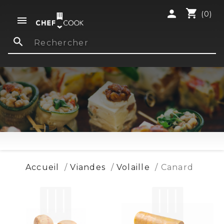
shopping_cart
person
(0)

search
Accueil
Viandes
Volaille
Canard