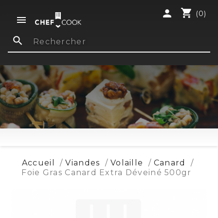
shopping_cart
person
(0)

search
Accueil
Viandes
Volaille
Canard
Foie Gras Canard Extra Déveiné 500gr