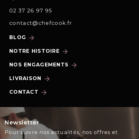
02 37 26 97 95
contact@chefcook.fr
arrow_forward
BLOG
arrow_forward
NOTRE HISTOIRE
arrow_forward
NOS ENGAGEMENTS
arrow_forward
LIVRAISON
arrow_forward
CONTACT
Newsletter
Pour suivre nos actualités, nos offres et