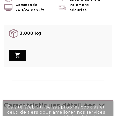
Commande
Paiement
24H/24 et 7J/7
sécurisé
3.000 kg

Caractéristiques détaillées
Ce site Web utilise ses propres cookies et
ceux de tiers pour améliorer nos services