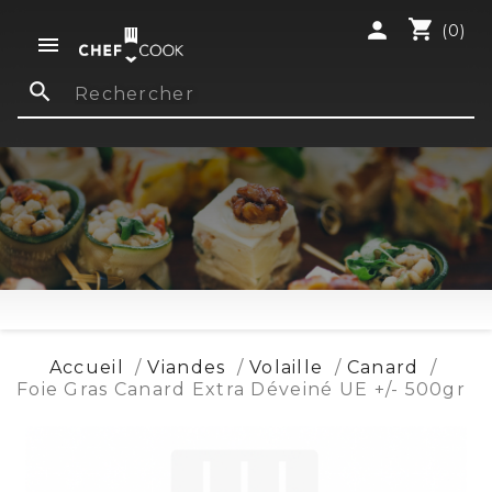
shopping_cart
person
(0)

search
Accueil
Viandes
Volaille
Canard
Foie Gras Canard Extra Déveiné UE +/- 500gr