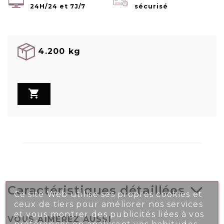
24H/24 et 7J/7
sécurisé
4.200 kg

Caractéristiques détaillées
Ce site Web utilise ses propres cookies et
ceux de tiers pour améliorer nos services
et vous montrer des publicités liées à vos
VOUS AIMEREZ AUSSI
préférences en analysant vos habitudes