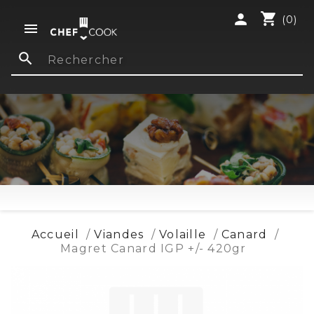
shopping_cart
person
(0)

search
Accueil
Viandes
Volaille
Canard
Magret Canard IGP +/- 420gr