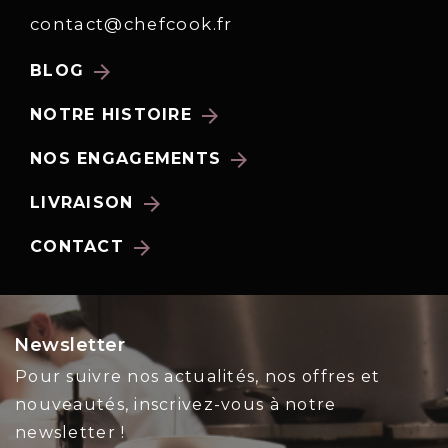
contact@chefcook.fr
arrow_forward
BLOG
arrow_forward
NOTRE HISTOIRE
arrow_forward
NOS ENGAGEMENTS
arrow_forward
LIVRAISON
arrow_forward
CONTACT
Newsletter
Pour suivre nos actualités, nos offres et
nouveautés, inscrivez-vous à notre
newsletter !