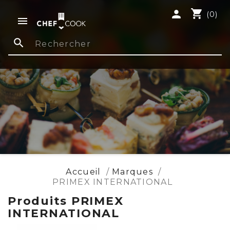
shopping_cart
person
(0)

search
Accueil
Marques
PRIMEX INTERNATIONAL
Produits PRIMEX
INTERNATIONAL