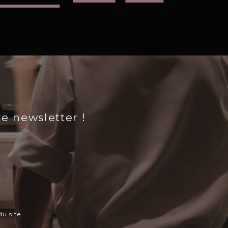
re newsletter !
u site.