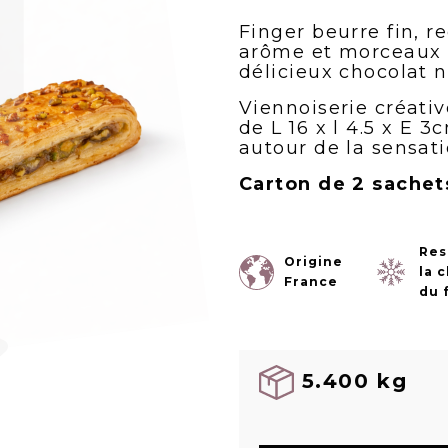
Finger beurre fin, 
arôme et morceaux d
délicieux chocolat n
Viennoiserie créati
de L 16 x l 4.5 x E
autour de la sensati
Carton de 2 sachet
Res
Origine
la 
France
du 
5.400 kg