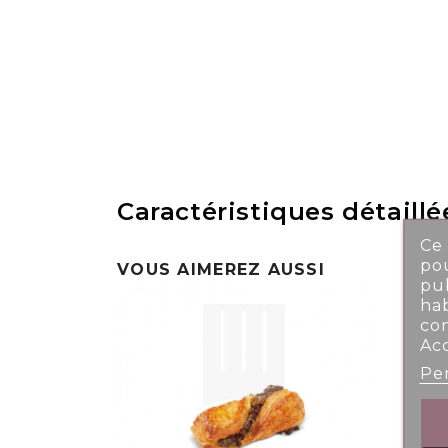
Caractéristiques détaillé
Ce 
pou
VOUS AIMEREZ AUSSI
pub
ha
co
Ac
Per