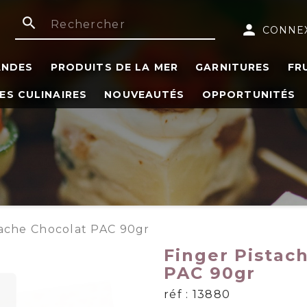
search
person
CONNE
ANDES
PRODUITS DE LA MER
GARNITURES
FR
ES CULINAIRES
NOUVEAUTÉS
OPPORTUNITÉS
tache Chocolat PAC 90gr
Finger Pistac
PAC 90gr
réf : 13880