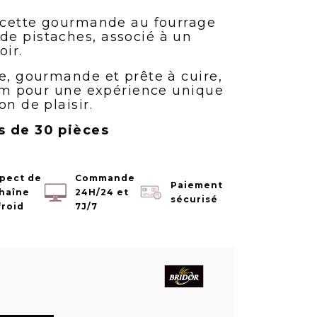
recette gourmande au fourrage
e pistaches, associé à un
oir.
ve, gourmande et prête à cuire,
 3cm pour une expérience unique
on de plaisir.
s de 30 pièces
pect de
Commande
Paiement
chaîne
24H/24 et
sécurisé
froid
7J/7