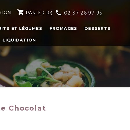
shopping_cart
phone
XION
PANIER
(0)
02 37 26 97 95
UITS ET LÉGUMES
FROMAGES
DESSERTS
LIQUIDATION
he Chocolat