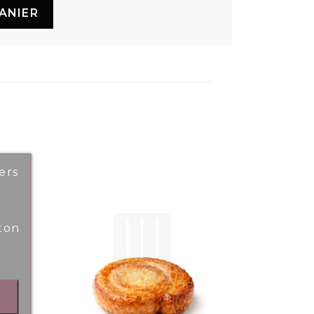
ANIER
ers
ton