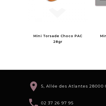
Mini Torsade Choco PAC
Mi
28gr
location_on
5, Allée des Atlantes 2800
local_phone
02 37 26 97 95