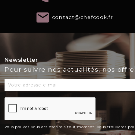
email
contact@chefcook.fr
Newsletter
Pour suivre nos actualités, nos offr
Vous pouvez vous désinscrire à tout moment. Vous trouverez pour c