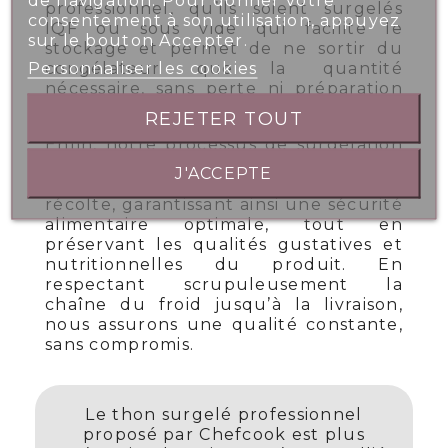
de navigation. Pour donner votre
professionnel, qu’ils soient surgelés
consentement à son utilisation, appuyez
IQF ou sous vide qui facilite le
sur le bouton Accepter.
stockage et permet de ne sortir du
Personnaliser les cookies
congélateur que la quantité
nécessaire, sans perte ni préparation
superflue.
REJETER TOUT
Enfin, notre processus de surgélation
rapide permet de bloquer le
J'ACCEPTE
développement microbien dès la
récolte, garantissant ainsi une sécurité
alimentaire optimale, tout en
préservant les qualités gustatives et
nutritionnelles du produit. En
respectant scrupuleusement la
chaîne du froid jusqu’à la livraison,
nous assurons une qualité constante,
sans compromis.
Le thon surgelé professionnel
proposé par Chefcook est plus