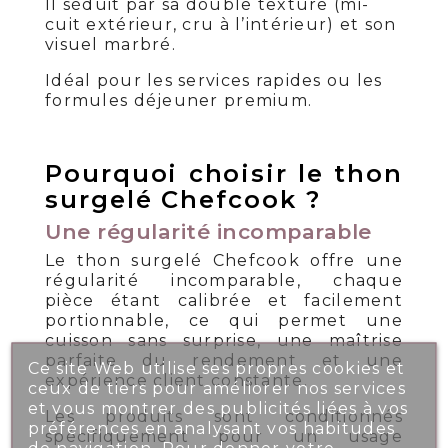
Il séduit par sa double texture (mi-
cuit extérieur, cru à l’intérieur) et son
visuel marbré.
Idéal pour les services rapides ou les
formules déjeuner premium.
Pourquoi choisir le thon
surgelé Chefcook ?
Une régularité incomparable
Le thon surgelé Chefcook offre une
régularité incomparable, chaque
pièce étant calibrée et facilement
portionnable, ce qui permet une
cuisson sans surprise, une maîtrise
parfaite du rendement et une
Ce site Web utilise ses propres cookies et
expérience client constante.
ceux de tiers pour améliorer nos services
et vous montrer des publicités liées à vos
Les produits sont conditionnés
préférences en analysant vos habitudes
spécifiquement pour un usage