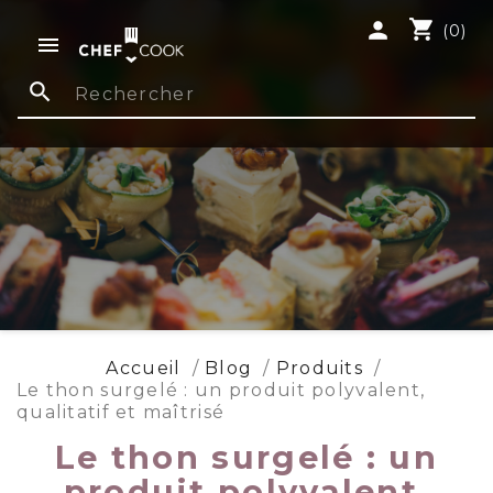
shopping_cart
person
(0)

search
Accueil
Blog
Produits
Le thon surgelé : un produit polyvalent,
qualitatif et maîtrisé
Le thon surgelé : un
produit polyvalent,