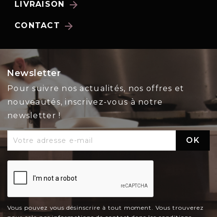
arrow_forward
LIVRAISON
arrow_forward
CONTACT
Newsletter
Pour suivre nos actualités, nos offres et
nouveautés, inscrivez-vous à notre
newsletter !
Vous pouvez vous désinscrire à tout moment. Vous trouverez