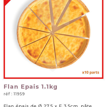
Flan Epais 1.1kg
réf : 11959
Flan épais de Ø 27.5 x E 3.5cm, pâte