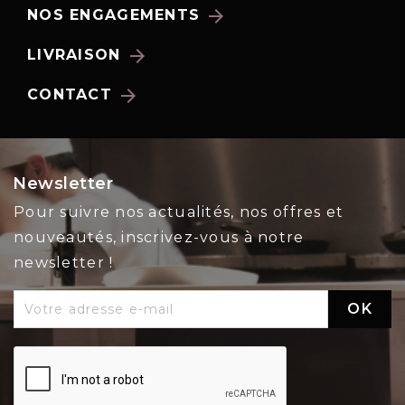
arrow_forward
NOS ENGAGEMENTS
arrow_forward
LIVRAISON
arrow_forward
CONTACT
Newsletter
Pour suivre nos actualités, nos offres et
nouveautés, inscrivez-vous à notre
newsletter !