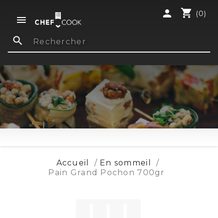
shopping_cart
person
(0)

search
Accueil
En sommeil
Pain Grand Pochon 700gr