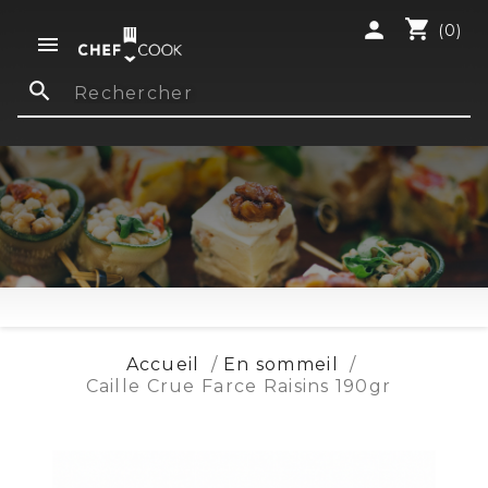
shopping_cart
person
(0)

search
Accueil
En sommeil
Caille Crue Farce Raisins 190gr