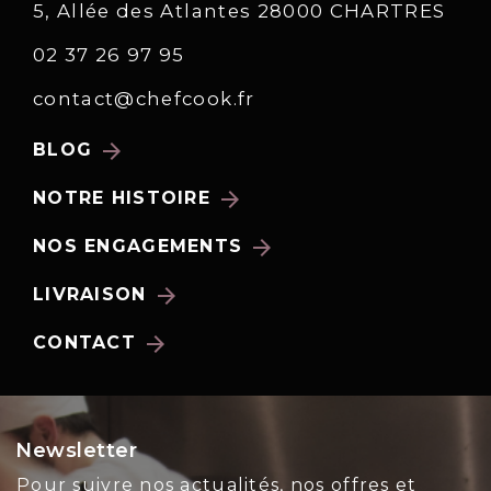
5, Allée des Atlantes 28000 CHARTRES
02 37 26 97 95
contact@chefcook.fr
arrow_forward
BLOG
arrow_forward
NOTRE HISTOIRE
arrow_forward
NOS ENGAGEMENTS
arrow_forward
LIVRAISON
arrow_forward
CONTACT
Newsletter
Pour suivre nos actualités, nos offres et