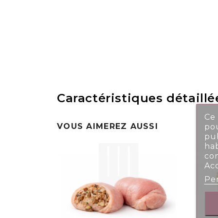
Caractéristiques détaillé
Ce 
VOUS AIMEREZ AUSSI
pou
pub
ha
co
Ac
Per