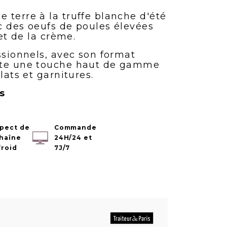
 terre à la truffe blanche d'été
c des oeufs de poules élevées
 et de la crème.
ssionnels, avec son format
rte une touche haut de gamme
lats et garnitures.
s
pect de
Commande
chaîne
24H/24 et
froid
7J/7