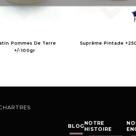
atin Pommes De Terre
Suprême Pintade +25
+/-100gr
0 CHARTRES
NOTRE
NO
BLOG
HISTOIRE
EN