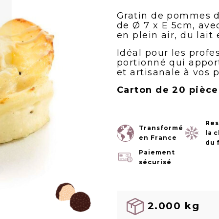
Gratin de pommes de
de Ø 7 x E 5cm, ave
en plein air, du lait
Idéal pour les profe
portionné qui appo
et artisanale à vos p
Carton de 20 pièce
Res
Transformé
la 
en France
du 
Paiement
sécurisé
2.000 kg