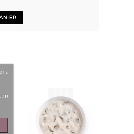
ANIER
ers
ton