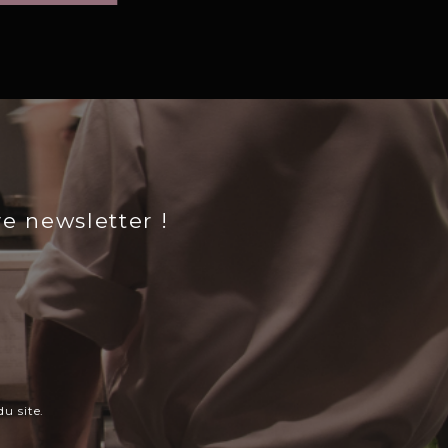
re newsletter !
u site.