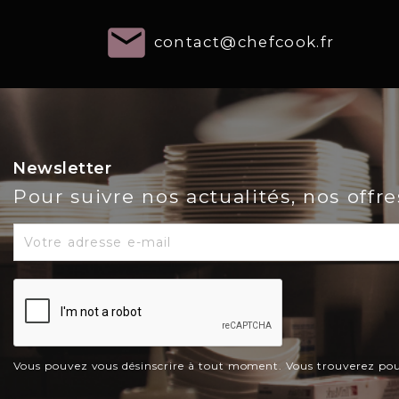
email
contact@chefcook.fr
Newsletter
Pour suivre nos actualités, nos offr
Vous pouvez vous désinscrire à tout moment. Vous trouverez pour c