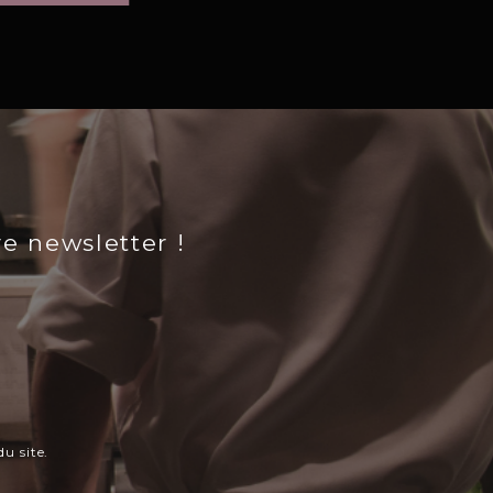
re newsletter !
u site.