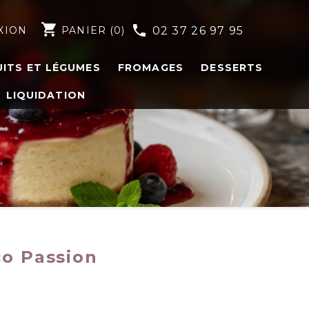
shopping_cart
phone
XION
PANIER
(0)
02 37 26 97 95
UITS ET LÉGUMES
FROMAGES
DESSERTS
LIQUIDATION
co Passion