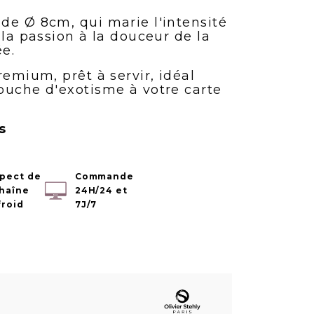
de Ø 8cm, qui marie l'intensité
 la passion à la douceur de la
ée.
remium, prêt à servir, idéal
ouche d'exotisme à votre carte
s
pect de
Commande
chaîne
24H/24 et
froid
7J/7