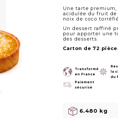
Une tarte premium, 
acidulée du fruit de
noix de coco torréfi
Un dessert raffiné p
pour apporter une t
des desserts.
Carton de 72 pièce
Res
Transformé
la 
en France
du 
Paiement
sécurisé
6.480 kg