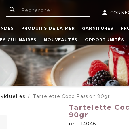
search
person
CONNE
ANDES
PRODUITS DE LA MER
GARNITURES
FR
ES CULINAIRES
NOUVEAUTÉS
OPPORTUNITÉS
ividuelles
Tartelette Coco Passion 90gr
Tartelette Co
90gr
réf : 14046