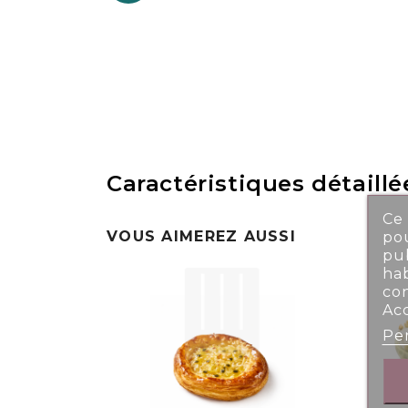
Caractéristiques détaillé
Ce 
VOUS AIMEREZ AUSSI
pou
pub
ha
co
Ac
Per