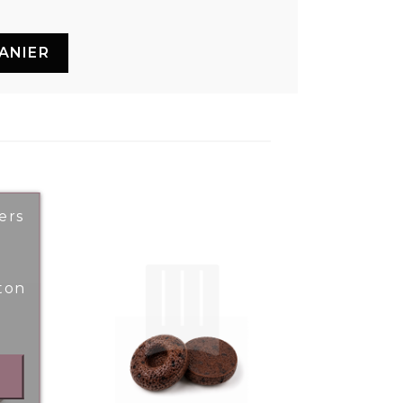
ANIER
ers
ton