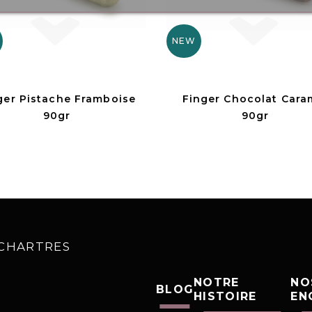
NEW
ger Pistache Framboise
Finger Chocolat Cara
90gr
90gr
0 CHARTRES
NOTRE
NO
BLOG
HISTOIRE
EN