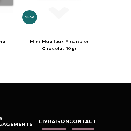
NEW
mel
Mini Moelleux Financier
Chocolat 10gr
S
LIVRAISON
CONTACT
GAGEMENTS