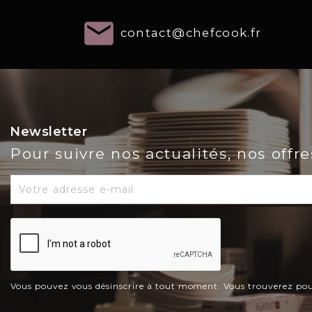
email
contact@chefcook.fr
Newsletter
Pour suivre nos actualités, nos offr
Vous pouvez vous désinscrire à tout moment. Vous trouverez pour c