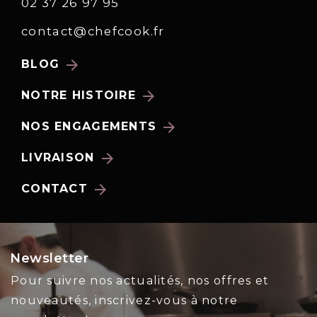
02 37 26 97 95
contact@chefcook.fr
arrow_forward
BLOG
arrow_forward
NOTRE HISTOIRE
arrow_forward
NOS ENGAGEMENTS
arrow_forward
LIVRAISON
arrow_forward
CONTACT
Newsletter
Pour suivre nos actualités, nos offres et
nouveautés, inscrivez-vous à notre