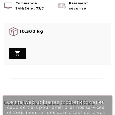
Commande
Paiement
24H/24 et 7J/7
sécurisé
10.300 kg

Caractéristiques détaillées
Ce site Web utilise ses propres cookies et
ceux de tiers pour améliorer nos services
et vous montrer des publicités liées à vos