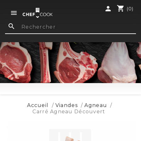
shopping_cart
person
(0)

search
Accueil
Viandes
Agneau
Carré Agneau Découvert