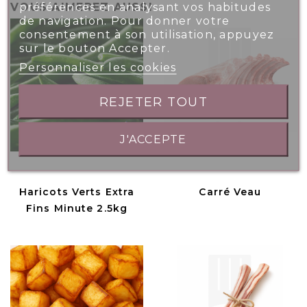
préférences en analysant vos habitudes
VOUS AIMEREZ AUSSI
de navigation. Pour donner votre
consentement à son utilisation, appuyez
sur le bouton Accepter.
Personnaliser les cookies
REJETER TOUT
J'ACCEPTE
Haricots Verts Extra
Carré Veau
Fins Minute 2.5kg