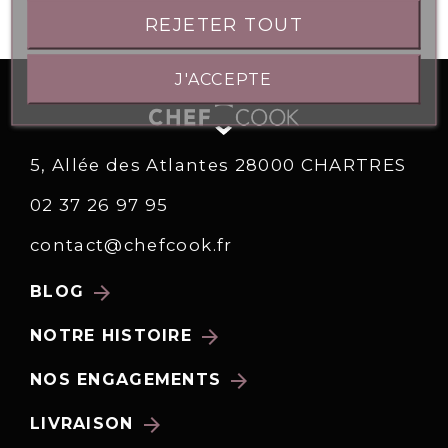
REJETER TOUT
J'ACCEPTE
5, Allée des Atlantes 28000 CHARTRES
02 37 26 97 95
contact@chefcook.fr
arrow_forward
BLOG
arrow_forward
NOTRE HISTOIRE
arrow_forward
NOS ENGAGEMENTS
arrow_forward
LIVRAISON