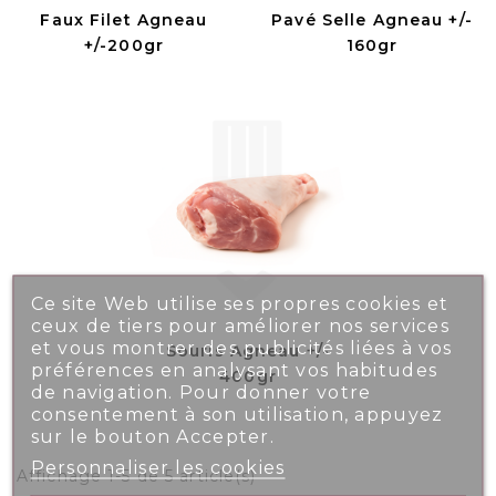
Faux Filet Agneau
Pavé Selle Agneau +/-
+/-200gr
160gr
Ce site Web utilise ses propres cookies et
ceux de tiers pour améliorer nos services
et vous montrer des publicités liées à vos
Souris Agneau +/-
préférences en analysant vos habitudes
400gr
de navigation. Pour donner votre
consentement à son utilisation, appuyez
sur le bouton Accepter.
Personnaliser les cookies
Affichage 1-5 de 5 article(s)