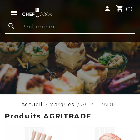
shopping_cart
person
(0)

search
Accueil
Marques
AGRITRADE
Produits AGRITRADE