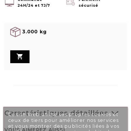
24H/24 et 7J/7
sécurisé
3.000 kg

Caractéristiques détaillées
Ce site Web utilise ses propres cookies et
ceux de tiers pour améliorer nos services
et vous montrer des publicités liées à vos
VOUS AIMEREZ AUSSI