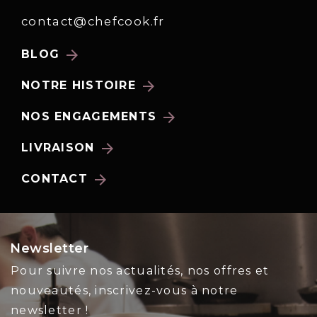
contact@chefcook.fr
arrow_forward
BLOG
arrow_forward
NOTRE HISTOIRE
arrow_forward
NOS ENGAGEMENTS
arrow_forward
LIVRAISON
arrow_forward
CONTACT
Newsletter
Pour suivre nos actualités, nos offres et
nouveautés, inscrivez-vous à notre
newsletter !