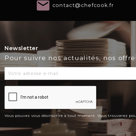
email
contact@chefcook.fr
Newsletter
Pour suivre nos actualités, nos offr
Vous pouvez vous désinscrire à tout moment. Vous trouverez pour c