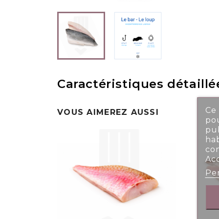
Caractéristiques détaillé
Ce 
VOUS AIMEREZ AUSSI
pou
pub
ha
co
Ac
Per