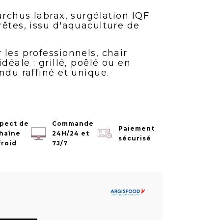
archus labrax, surgélation IQF
rêtes, issu d'aquaculture de
les professionnels, chair
déale : grillé, poêlé ou en
ndu raffiné et unique.
pect de
Commande
Paiement
chaîne
24H/24 et
sécurisé
froid
7J/7