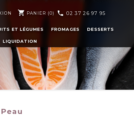
shopping_cart
phone
XION
PANIER
(0)
02 37 26 97 95
UITS ET LÉGUMES
FROMAGES
DESSERTS
LIQUIDATION
c Peau