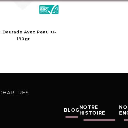
et Daurade Avec Peau +/-
190gr
0 CHARTRES
NOTRE
NO
BLOG
HISTOIRE
EN