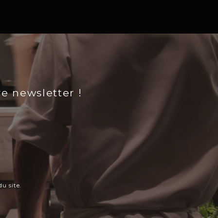
re newsletter !
u site.