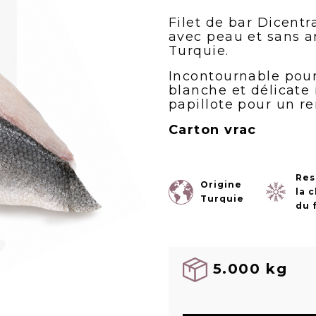
Filet de bar Dicentr
avec peau et sans a
Turquie.
Incontournable pour 
blanche et délicate i
papillote pour un re
Carton vrac
Res
Origine
la 
Turquie
du 
5.000 kg