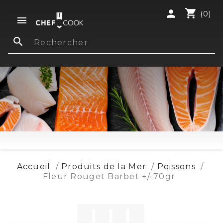
shopping_cart
person
(0)

search
Accueil
Produits de la Mer
Poissons
Fleur Rouget Barbet +/-70gr