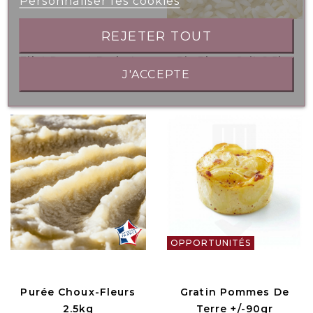
Personnaliser les cookies
REJETER TOUT
Filet Rouget Barbet
Riz Blanc Cuit 2.5kg
J'ACCEPTE
Avec Peau +/- 50gr
OPPORTUNITÉS
Purée Choux-Fleurs
Gratin Pommes De
2.5kg
Terre +/-90gr