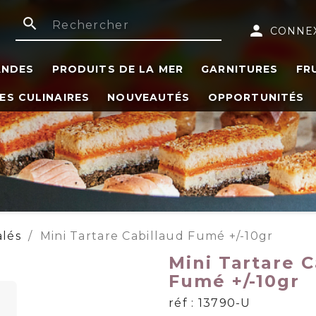
search
person
CONNE
ANDES
PRODUITS DE LA MER
GARNITURES
FR
ES CULINAIRES
NOUVEAUTÉS
OPPORTUNITÉS
alés
Mini Tartare Cabillaud Fumé +/-10gr
Mini Tartare C
Fumé +/-10gr
réf : 13790-U