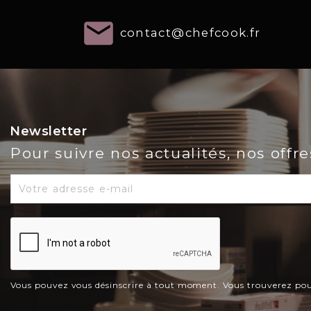
email
contact@chefcook.fr
Newsletter
Pour suivre nos actualités, nos offr
Vous pouvez vous désinscrire à tout moment. Vous trouverez pour c