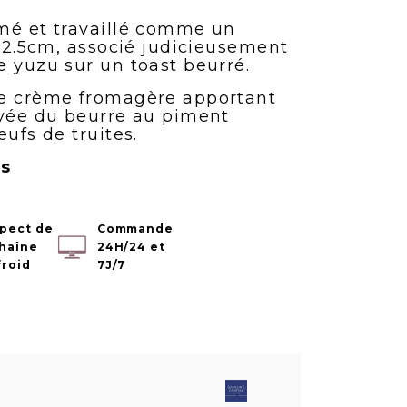
mé et travaillé comme un
E 2.5cm, associé judicieusement
e yuzu sur un toast beurré.
ne crème fromagère apportant
ivée du beurre au piment
eufs de truites.
es
pect de
Commande
chaîne
24H/24 et
froid
7J/7