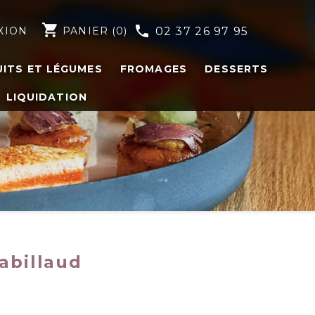
shopping_cart
phone
XION
PANIER
(0)
02 37 26 97 95
UITS ET LÉGUMES
FROMAGES
DESSERTS
LIQUIDATION
abillaud