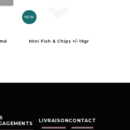
NEW
umé
Mini Fish & Chips +/-19gr
S
LIVRAISON
CONTACT
GAGEMENTS