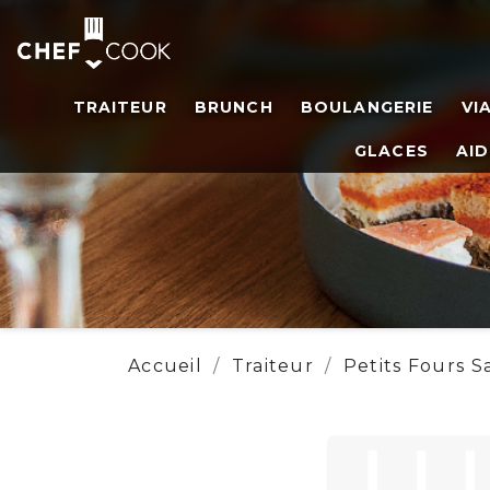
TRAITEUR
BRUNCH
BOULANGERIE
VI
GLACES
AID
Accueil
Traiteur
Petits Fours S