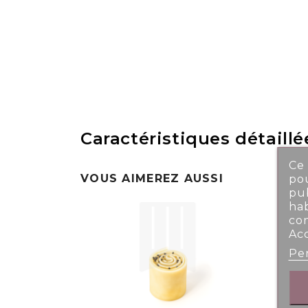
Caractéristiques détaillé
Ce 
VOUS AIMEREZ AUSSI
pou
pub
ha
co
Ac
Per