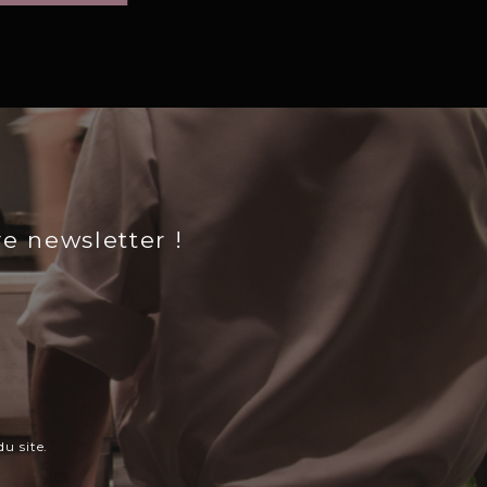
re newsletter !
u site.