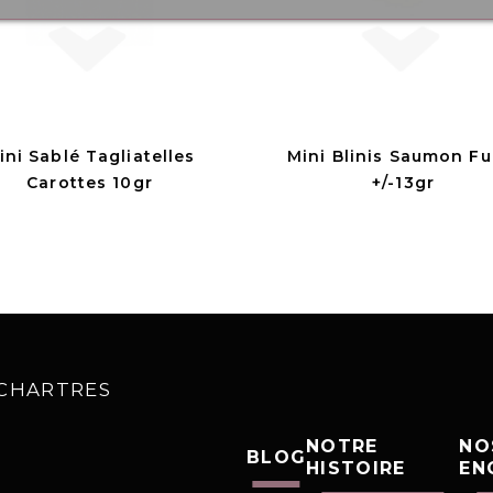
ini Sablé Tagliatelles
Mini Blinis Saumon F
Carottes 10gr
+/-13gr
0 CHARTRES
NOTRE
NO
BLOG
HISTOIRE
EN