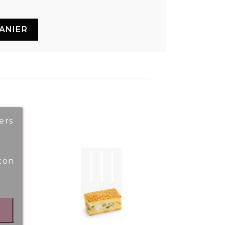
ANIER
ers
ton