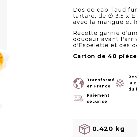
Dos de cabillaud fu
tartare, de Ø 3.5 x 
avec la mangue et l
Recette garnie d'u
douceur avant l'arr
d'Espelette et des o
Carton de 40 pièc
Res
Transformé
la 
en France
du 
Paiement
sécurisé
0.420 kg