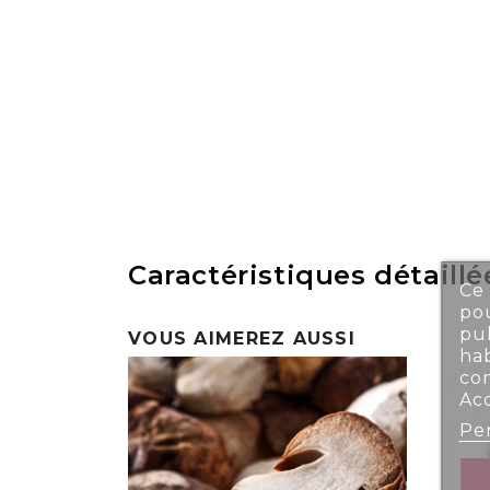
Caractéristiques détaillé
Ce 
pou
pub
VOUS AIMEREZ AUSSI
ha
co
Ac
Per