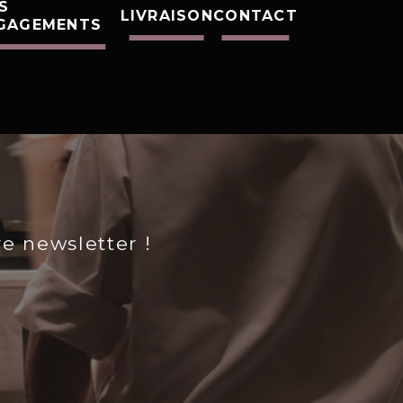
S
LIVRAISON
CONTACT
GAGEMENTS
re newsletter !