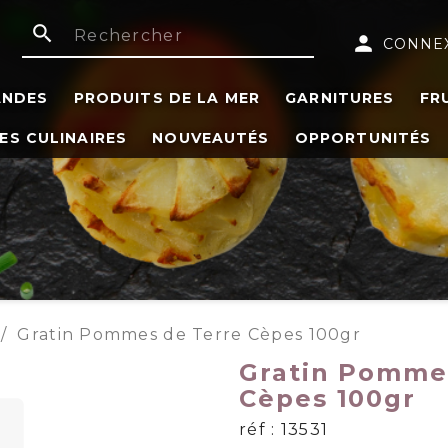
search
person
CONNE
ANDES
PRODUITS DE LA MER
GARNITURES
FR
ES CULINAIRES
NOUVEAUTÉS
OPPORTUNITÉS
Gratin Pommes de Terre Cèpes 100gr
Gratin Pomme
Cèpes 100gr
réf : 13531