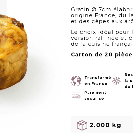
Gratin Ø 7cm élabo
origine France, du l
et des cèpes aux ar
Le choix idéal pour 
version raffinée et 
de la cuisine françai
Carton de 20 pièce
Res
Transformé
la 
en France
du 
Paiement
sécurisé
2.000 kg