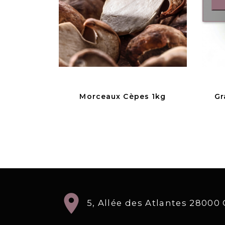
Morceaux Cèpes 1kg
Gr
location_on
5, Allée des Atlantes 2800