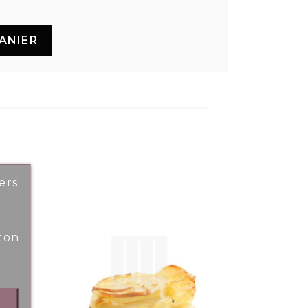
ANIER
ers
ton