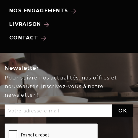
arrow_forward
NOS ENGAGEMENTS
arrow_forward
LIVRAISON
arrow_forward
CONTACT
Newsletter
Pour suivre nos actualités, nos offres et
nouveautés, inscrivez-vous à notre
newsletter !