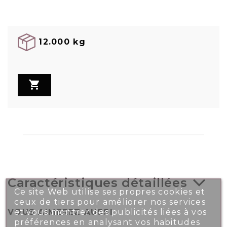
12.000 kg

Caractéristiques détaillées
Ce site Web utilise ses propres cookies et
ceux de tiers pour améliorer nos services
et vous montrer des publicités liées à vos
VOUS AIMEREZ AUSSI
préférences en analysant vos habitudes