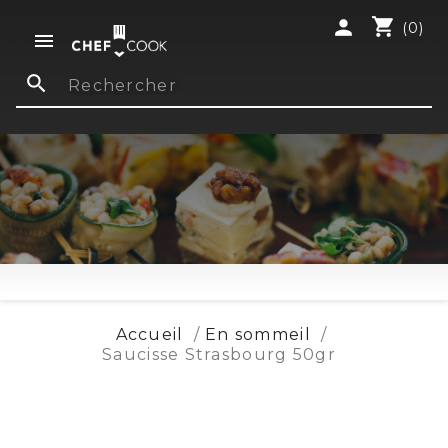
shopping_cart
person
(0)

search
Accueil
En sommeil
Saucisse Strasbourg 50gr