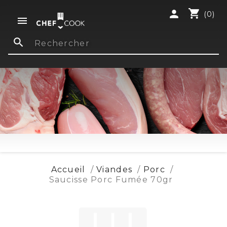
shopping_cart
person
(0)

search
Accueil
Viandes
Porc
Saucisse Porc Fumée 70gr