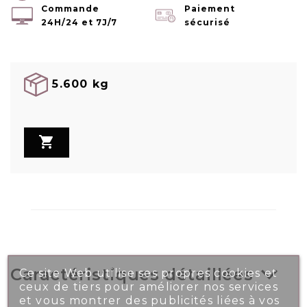
Commande
Paiement
24H/24 et 7J/7
sécurisé
5.600 kg

Caractéristiques détaillées
Ce site Web utilise ses propres cookies et
ceux de tiers pour améliorer nos services
et vous montrer des publicités liées à vos