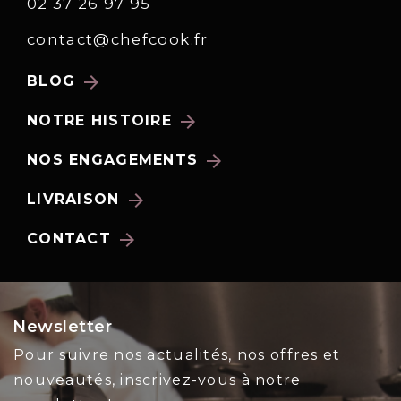
02 37 26 97 95
contact@chefcook.fr
arrow_forward
BLOG
arrow_forward
NOTRE HISTOIRE
arrow_forward
NOS ENGAGEMENTS
arrow_forward
LIVRAISON
arrow_forward
CONTACT
Newsletter
Pour suivre nos actualités, nos offres et
nouveautés, inscrivez-vous à notre