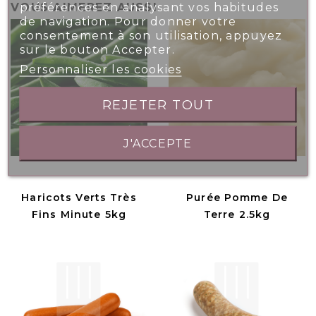
préférences en analysant vos habitudes
VOUS AIMEREZ AUSSI
de navigation. Pour donner votre
consentement à son utilisation, appuyez
sur le bouton Accepter.
Personnaliser les cookies
REJETER TOUT
J'ACCEPTE
Haricots Verts Très
Purée Pomme De
Fins Minute 5kg
Terre 2.5kg