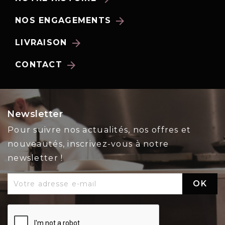
arrow_forward
NOS ENGAGEMENTS
arrow_forward
LIVRAISON
arrow_forward
CONTACT
Newsletter
Pour suivre nos actualités, nos offres et
nouveautés, inscrivez-vous à notre
newsletter !