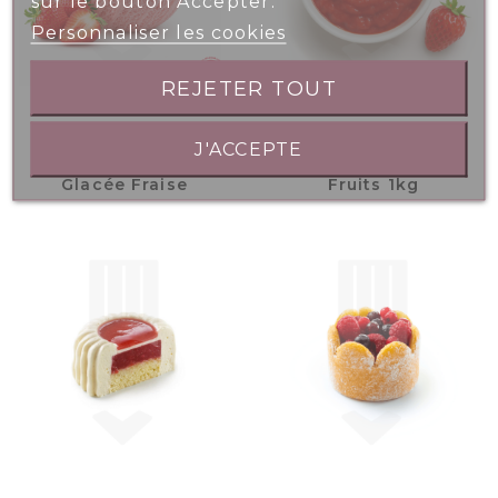
sur le bouton Accepter.
Personnaliser les cookies
REJETER TOUT
J'ACCEPTE
Bac 2.5L - Crème
Purée Fraises 100%
Glacée Fraise
Fruits 1kg