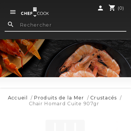
shopping_cart
person
(0)

search
Accueil
Produits de la Mer
Crustacés
Chair Homard Cuite 907gr