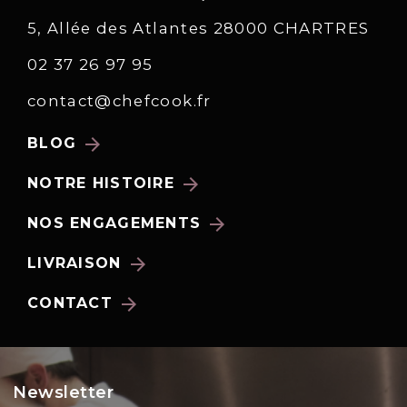
5, Allée des Atlantes 28000 CHARTRES
02 37 26 97 95
contact@chefcook.fr
arrow_forward
BLOG
arrow_forward
NOTRE HISTOIRE
arrow_forward
NOS ENGAGEMENTS
arrow_forward
LIVRAISON
arrow_forward
CONTACT
Newsletter