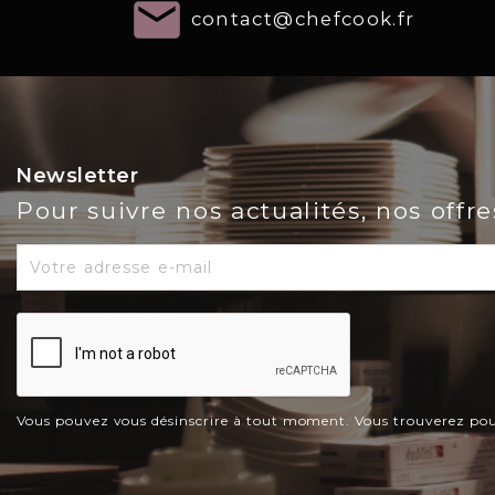
email
contact@chefcook.fr
Newsletter
Pour suivre nos actualités, nos offr
Vous pouvez vous désinscrire à tout moment. Vous trouverez pour c