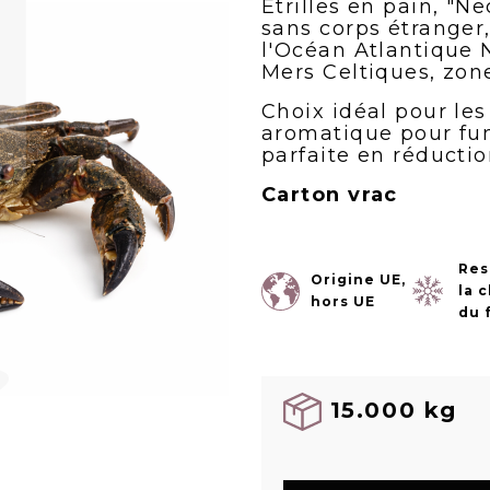
Etrilles en pain, "N
sans corps étranger
l'Océan Atlantique 
Mers Celtiques, zon
Choix idéal pour les
aromatique pour fum
parfaite en réductio
Carton vrac
Res
Origine UE,
la 
hors UE
du 
15.000 kg