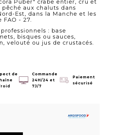
ecora Puber" crabe entier, cru et
, pêché aux chaluts dans
Nord-Est, dans la Manche et les
e FAO - 27.
 professionnels : base
ets, bisques ou sauces,
n, velouté ou jus de crustacés.
pect de
Commande
Paiement
chaîne
24H/24 et
sécurisé
froid
7J/7