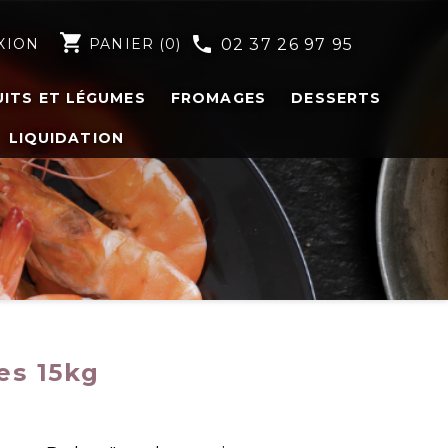
shopping_cart
phone
XION
PANIER
(0)
02 37 26 97 95
UITS ET LÉGUMES
FROMAGES
DESSERTS
LIQUIDATION
res 15kg