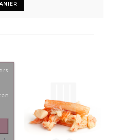
ANIER
ers
ton