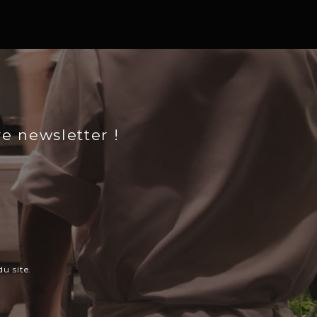
re newsletter !
u site.