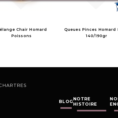
élange Chair Homard
Queues Pinces Homard
Poissons
140/190gr
0 CHARTRES
NOTRE
NO
BLOG
HISTOIRE
EN