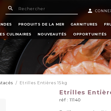
search
person
CONNE
ANDES
PRODUITS DE LA MER
GARNITURES
FR
ES CULINAIRES
NOUVEAUTÉS
OPPORTUNITÉS
stacés
Etrilles Entières 15kg
Etrilles Entiè
réf : 11140