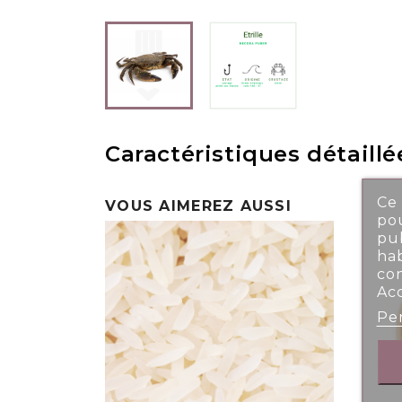
Caractéristiques détaillé
Ce 
VOUS AIMEREZ AUSSI
pou
pub
ha
co
Ac
Per